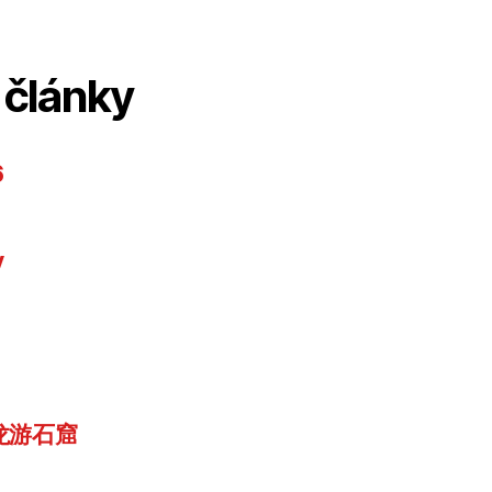
 články
6
y
u 龙游石窟