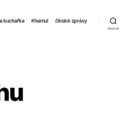
va kuchařka
Khamul
čínské zprávy
Search
 hu