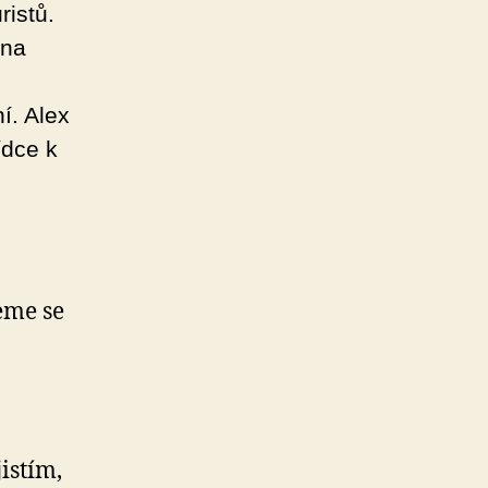
ristů.
 na
í. Alex
ídce k
eme se
istím,