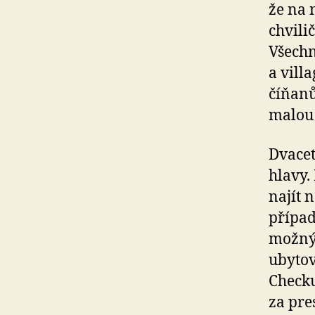
že na 
chvili
Všechn
a vill
číňanů
malou 
Dvacet
hlavy.
najít 
případ
možný 
ubytov
Checku
za pre