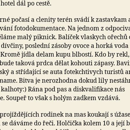
hotel dál po cestě.
né počasí a clenity terén svádí k zastavkam 
vání fotodokumentace. Na jednom z odpociv
ěláme malý piknick. Balíček vlaskych ořechů
 dívčiny, poslední zásoby ovoce a horká voda
. Kromě jídla delam kupu blbostí. Kdo by rekl,
i bude taková prdca dělat kohouti zápasy. Bav
ský a střídající se auta fotekchtivych turistů a
ame. Bitva je nerozhodna dokud lily nestáh
 kalhoty:) Rána pod pas a diskvalifikace nás
. Soupeř to však s holým zadkem vzdává.
projíždějících rodinek na mas koukají s úžas
se dáváme do řeči. Holčička kolem 10 a její 