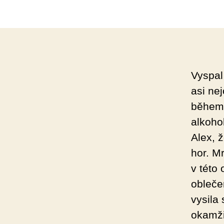
Vyspal
asi nej
během 
alkohol
Alex, 
hor. M
v této
obleče
vysila 
okamži