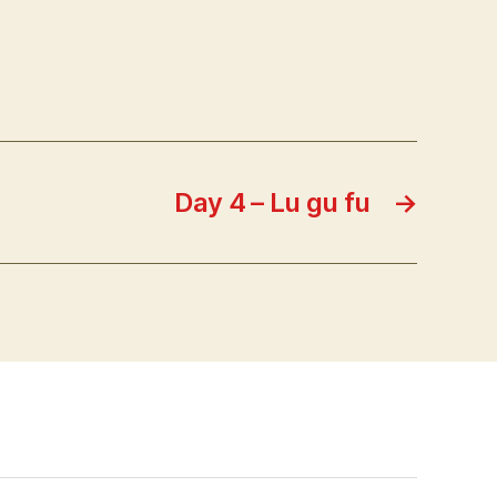
Day 4 – Lu gu fu
→