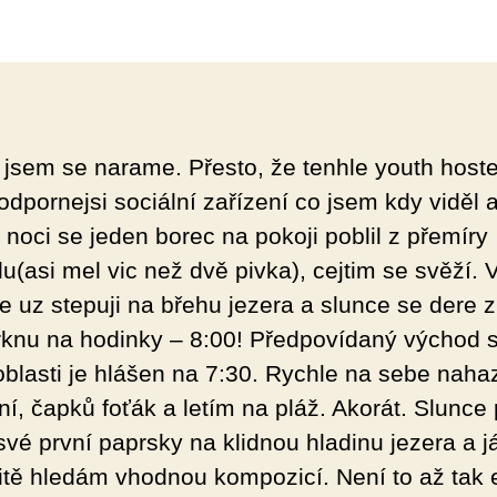
 jsem se narame. Přesto, že tenhle youth host
odpornejsi sociální zařízení co jsem kdy viděl 
noci se jeden borec na pokoji poblil z přemíry
u(asi mel vic než dvě pivka), cejtim se svěží. 
že uz stepuji na břehu jezera a slunce se dere 
rknu na hodinky – 8:00! Předpovídaný východ 
 oblasti je hlášen na 7:30. Rychle na sebe naha
ní, čapků foťák a letím na pláž. Akorát. Slunce
své první paprsky na klidnou hladinu jezera a j
tě hledám vhodnou kompozicí. Není to až tak 