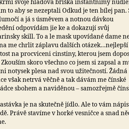
krmí svoje hladova bříška instantnimy nudl
im to aby se nezeptali Odkud je ten bílej pan.
tlumočí a já s úsměvem a notnou dávkou
edění odpovídám jie ke a dokazují svůj
insky skill. To a le mask upovídané dame ne
na me chrlit záplavu dalších otázek…nejlepší
itost na procviceni cinstiny, kterou jsem dopo
. Zkouším skoro všechno co jsem si zapsal a m
ini notysek plesa nad svou užitečností. Žádná
e však netrvá věčně a tak dávám me čínské
ádce sbohem a naviděnou – samozřejmě čín
zastávka je na skutečně jídlo. Ale to vám nápi
dě. Právě stavíme v horké vesničce a snad ně
e.