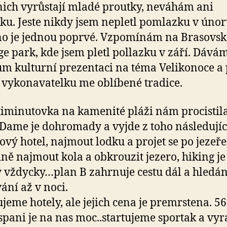
nich vyrůstají mladé proutky, neváhám ani
čku. Jeste nikdy jsem nepletl pomlazku v únor
o je jednou poprvé. Vzpomínám na Brasovsk
age park, kde jsem pletl pollazku v září. Dává
m kulturní prezentaci na téma Velikonoce a 
vykonavatelku me oblíbené tradice.
iminutovka na kamenité pláži nám procistil
 Dame je dohromady a vyjde z toho následujíc
nový hotel, najmout lodku a projet se po jezeře
ně najmout kola a obkrouzit jezero, hiking je
vždycky…plan B zahrnuje cestu dál a hledán
ání až v noci.
jeme hotely, ale jejich cena je premrstena. 5
spani je na nas moc..startujeme sportak a vy