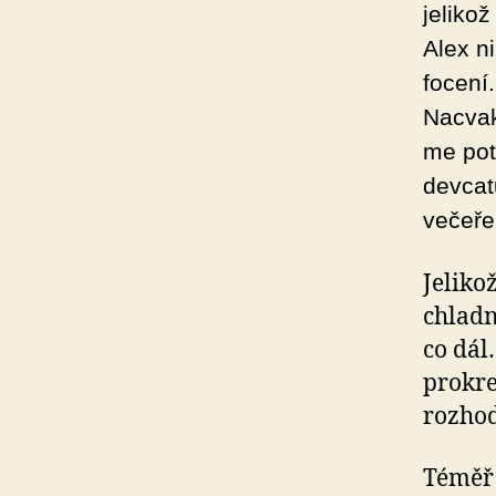
jelikož
Alex n
focení.
Nacvak
me pot
devcat
večeře
Jeliko
chladn
co dál
prokre
rozhod
Téměř 