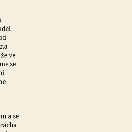
a
adel
 od
 na
 že ve
ime se
ni
ne
em a se
brácha