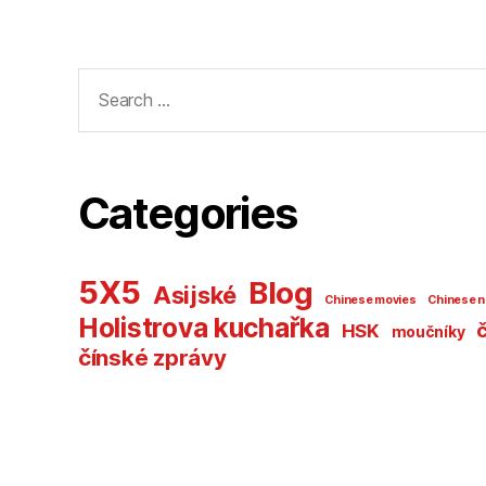
Search
for:
Categories
5X5
Blog
Asijské
Chinese movies
Chinese 
Holistrova kuchařka
HSK
moučníky
čínské zprávy