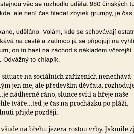
 stejnou věc se rozhodlo udělat 980 čínských tu
ikde, ale není čas hledat zbytek grumpy, je čas
ano, uděláno. Volám, kde se schovávají ostatn
kává na cestě a zatímco já se připojují na vyhl
um, on to hasí na záchod s nákladem včerejší
. Odvážný to chlapík.
ž situace na sociálních zařízeních nenechává
ým jen me, ale především děvčata, rozhoduj
…je nádherné ráno, slunce svítí a hřeje naše
hle tváře…ted je čas na procházku po pláži,
nuti přijde později.
všude na břehu jezera rostou vrby. Jakmile zj