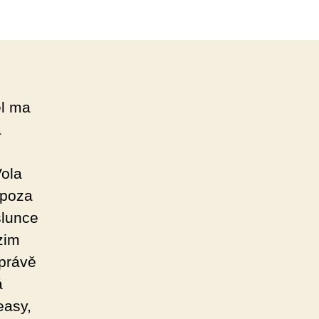
el ma
a
Vola
zpoza
slunce
zim
 právě
á
easy,