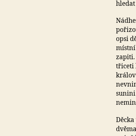
hledat 
Nádher
pořizo
opsi d
místní
zapiti
třicet
králov
nevnim
sunini
nemine
Děcka 
dvěma 