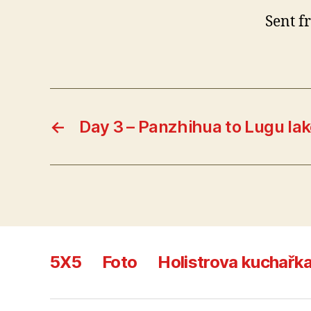
Sent f
←
Day 3 – Panzhihua to Lugu la
5X5
Foto
Holistrova kuchařk