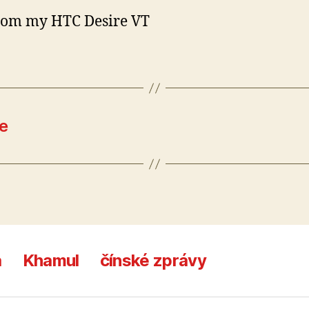
rom my HTC Desire VT
ke
a
Khamul
čínské zprávy