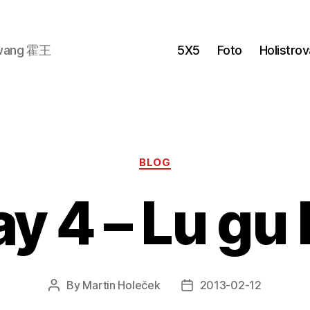
wang 霍王
5X5
Foto
Holistro
Categories
BLOG
y 4 – Lu gu
By
Martin Holeček
2013-02-12
Post
Post
author
date