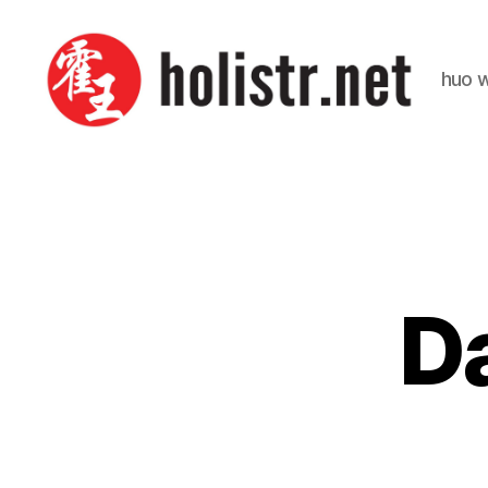
huo 
Holistr
Da