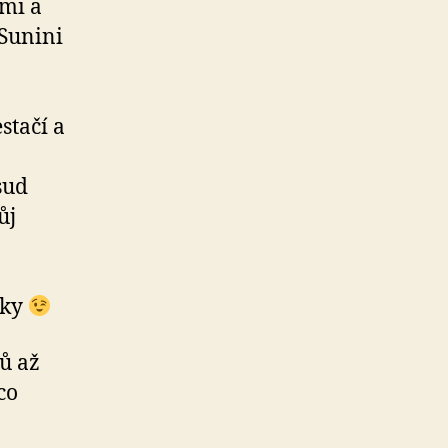
emi a
 Sunini
stačí a
sud
ůj
sky
sů až
co