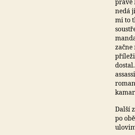
právě 
nedá j
mi to 
soustř
mandar
začne 
přílež
dostal
assass
romanc
kamar
Další 
po obě
ulovim