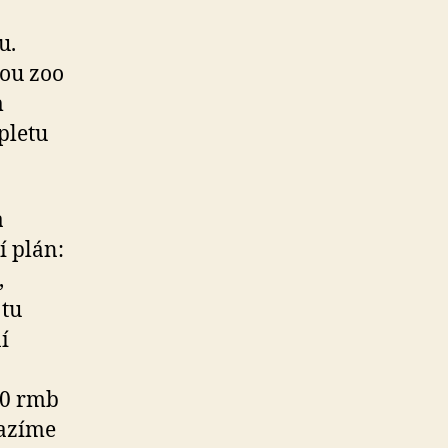
u.
ou zoo
m
pletu
a
í plán:
,
 tu
í
60 rmb
razíme